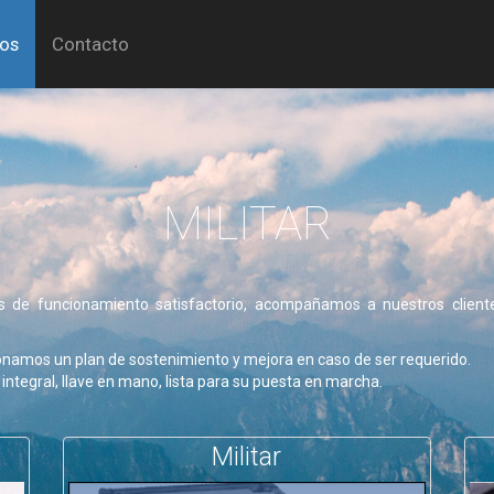
tos
Contacto
MILITAR
ales de funcionamiento satisfactorio, acompañamos a nuestros client
onamos un plan de sostenimiento y mejora en caso de ser requerido.
 integral, llave en mano, lista para su puesta en marcha.
Militar