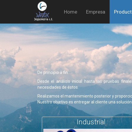
Home
Empresa
Produc
De principio a fin
Desde el análisis inicial hasta las pruebas fin
necesidades de éstos.
Realizamos el mantenimiento posterior y proporci
Nuestro objetivo es entregar al cliente una solución
Industrial